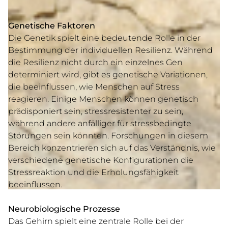
Genetische Faktoren
Die Genetik spielt eine bedeutende Rolle in der
Bestimmung der individuellen Resilienz. Während
die Resilienz nicht durch ein einzelnes Gen
determiniert wird, gibt es genetische Variationen,
die beeinflussen, wie Menschen auf Stress
reagieren. Einige Menschen können genetisch
prädisponiert sein, stressresistenter zu sein,
während andere anfälliger für stressbedingte
Störungen sein könnten.
Forschungen in diesem
FÜR PRIVATPERSONEN
Bereich konzentrieren sich auf das Verständnis, wie
verschiedene genetische Konfigurationen die
Stressreaktion und die Erholungsfähigkeit
FÜR UNTERNEHMEN
beeinflussen.
Neurobiologische Prozesse
Das Gehirn spielt eine zentrale Rolle bei der