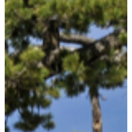
geht darum, sich von Rückschlägen zu erholen und
aus ihnen zu lernen. Diese Fähigkeit ist besonders
wichtig in unserer heutigen, schnelllebigen und oft
unberechenbaren Welt.
In einer Welt voller Herausforderungen und
Unsicherheiten ist Resilienz die Kraft, die uns nicht
nur überleben, sondern gedeihen lässt. Resilienz ist
die unsichtbare Kraft, die uns durch die Stürme des
Lebens trägt. Sie befähigt uns, Hindernisse zu
überwinden, uns anzupassen und aus
Herausforderungen gestärkt hervorzugehen.
Dieser Blogbeitrag beleuchtet die essenzielle Rolle
der Resilienz in unserem Leben und wie wir sie
fördern können, basierend auf persönlichen
Erfahrungen und wissenschaftlichen
Erkenntnissen.
Fangen wir mit dem
wissenschaftlichen Hintergrund an: Die Resilienz