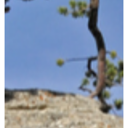
Forschung wurde maßgeblich durch die
Langzeitstudie von Emmy Werner und Ruth Smith
auf der Hawaii-Insel Kauai geprägt. Sie
beobachteten über 40 Jahre hinweg, wie Kinder
trotz widriger Umstände zu gesunden,
erfolgreichen Erwachsenen heranwuchsen. Diese
Erkenntnisse verdeutlichen, dass Resilienz erlernbar
ist und durch bestimmte Faktoren gefördert wird.
SCHLÜSSELFAKTOREN DER RESILIENZ SIND:
Sichere Bindungen:
Eine verlässliche Bezugsperson
ist essenziell.
Förderliches Umfeld:
Akzeptanz und Unterstützung
durch andere.
Selbstwirksamkeit:
Die Überzeugung, das eigene
Leben aktiv gestalten zu können.
Persönlichkeitskonstitution:
Emotionale
Belastbarkeit und Kontaktfähigkeit.