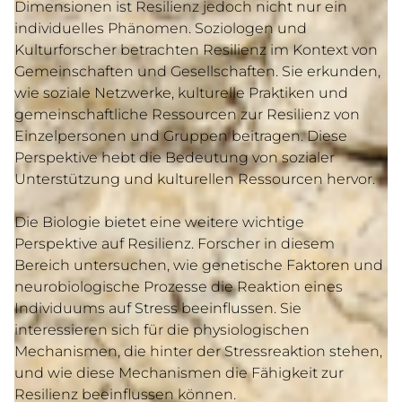
Dimensionen ist Resilienz jedoch nicht nur ein
individuelles Phänomen. Soziologen und
Kulturforscher betrachten Resilienz im Kontext von
Gemeinschaften und Gesellschaften. Sie erkunden,
wie soziale Netzwerke, kulturelle Praktiken und
gemeinschaftliche Ressourcen zur Resilienz von
Einzelpersonen und Gruppen beitragen. Diese
Perspektive hebt die Bedeutung von sozialer
Unterstützung und kulturellen Ressourcen hervor.
Die Biologie bietet eine weitere wichtige
Perspektive auf Resilienz. Forscher in diesem
Bereich untersuchen, wie genetische Faktoren und
neurobiologische Prozesse die Reaktion eines
Individuums auf Stress beeinflussen. Sie
interessieren sich für die physiologischen
Mechanismen, die hinter der Stressreaktion stehen,
und wie diese Mechanismen die Fähigkeit zur
Resilienz beeinflussen können.