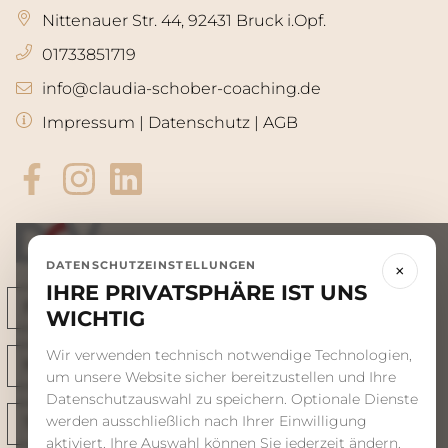
Nittenauer Str. 44, 92431 Bruck i.Opf.
01733851719
info@claudia-schober-coaching.de
Impressum
|
Datenschutz
|
AGB
DATENSCHUTZEINSTELLUNGEN
×
IHRE PRIVATSPHÄRE IST UNS
WICHTIG
Wir verwenden technisch notwendige Technologien,
um unsere Website sicher bereitzustellen und Ihre
Datenschutzauswahl zu speichern. Optionale Dienste
werden ausschließlich nach Ihrer Einwilligung
aktiviert. Ihre Auswahl können Sie jederzeit ändern.